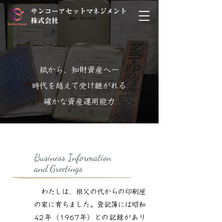
サンコーアセットマネジメント
株式会社
紙から、知財資産へー
時代を越えて受け継がれる
確かな資産運用能力
Business Information
and Greetings
わたしは、祖父の代からの印刷屋
の家に育ちました。登記簿には昭和
42年（1967年）との記録があり