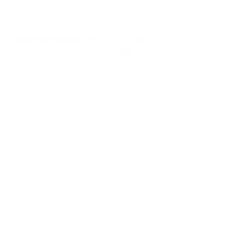
■​ アクセス ■​
京都府相楽郡精華町光台１丁目７番地
けいはんなプラザラボ棟 9階
■交通機関のご利用方法