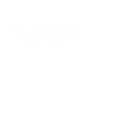
Sanko Asset Management Co., Ltd.
■ Access ■
Keihanna Plaza Laboratory Wing 9F,
1-7 Hikaridai, Seika-cho, Soraku-gun,
Kyoto 619-0237 Japan